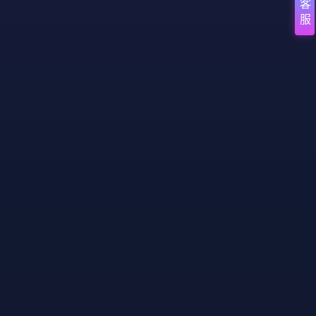
平台，享受便捷的制造服务。完成杜邦开户后，用户可以优化生
升生产效率。