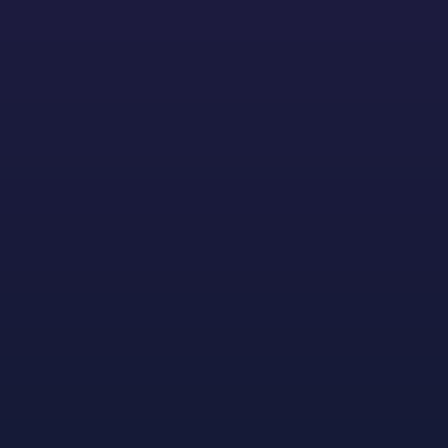
要帮助，都能登录站内咨询系统