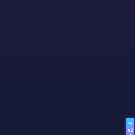
，杜邦秉持热情服务，竭诚为您